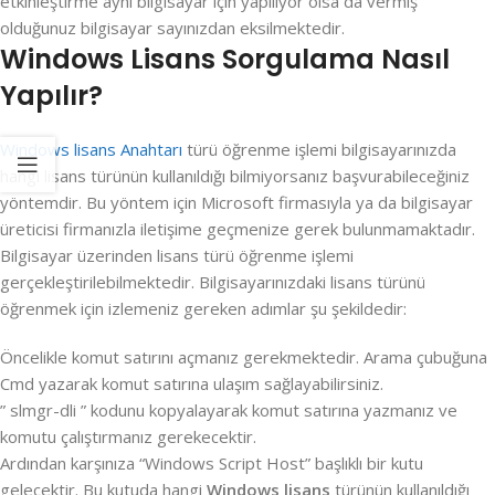
etkinleştirme aynı bilgisayar için yapılıyor olsa da vermiş
olduğunuz bilgisayar sayınızdan eksilmektedir.
Windows Lisans Sorgulama Nasıl
Yapılır?
Windows lisans Anahtarı
türü öğrenme işlemi bilgisayarınızda
hangi lisans türünün kullanıldığı bilmiyorsanız başvurabileceğiniz
yöntemdir. Bu yöntem için Microsoft firmasıyla ya da bilgisayar
üreticisi firmanızla iletişime geçmenize gerek bulunmamaktadır.
Bilgisayar üzerinden lisans türü öğrenme işlemi
gerçekleştirilebilmektedir. Bilgisayarınızdaki lisans türünü
öğrenmek için izlemeniz gereken adımlar şu şekildedir:
Öncelikle komut satırını açmanız gerekmektedir. Arama çubuğuna
Cmd yazarak komut satırına ulaşım sağlayabilirsiniz.
” slmgr-dli ” kodunu kopyalayarak komut satırına yazmanız ve
komutu çalıştırmanız gerekecektir.
Ardından karşınıza “Windows Script Host” başlıklı bir kutu
gelecektir. Bu kutuda hangi
Windows lisans
türünün kullanıldığı