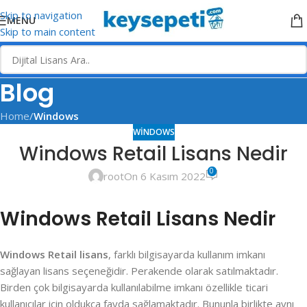
Skip to navigation
MENU
Skip to main content
Blog
Home
/
Windows
WINDOWS
Windows Retail Lisans Nedir
0
root
On 6 Kasım 2022
Windows Retail Lisans Nedir
Windows Retail lisans
, farklı bilgisayarda kullanım imkanı
sağlayan lisans seçeneğidir. Perakende olarak satılmaktadır.
Birden çok bilgisayarda kullanılabilme imkanı özellikle ticari
kullanıcılar için oldukça fayda sağlamaktadır. Bununla birlikte aynı