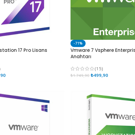
-71%
tation 17 Pro Lisans
Vmware 7 Vsphere Enterpris
Anahtarı
)
(15)
,90
₺
499,90
₺
1.749,90