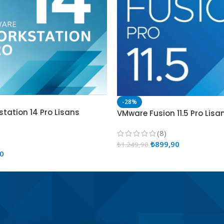
-28%
tation 14 Pro Lisans
VMware Fusion 11.5 Pro Lisa
(8)
₺
899,90
₺
1.249,90
90