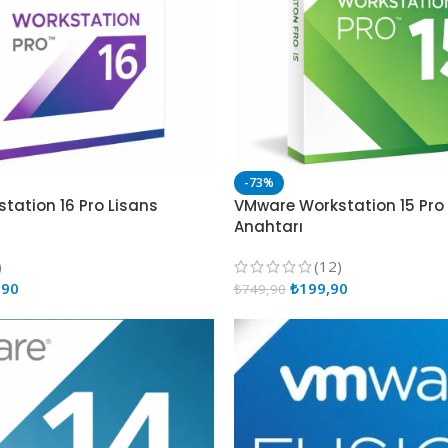
-73%
tation 16 Pro Lisans
VMware Workstation 15 Pro
Anahtarı
)
(12)
,90
₺
199,90
₺
749,90