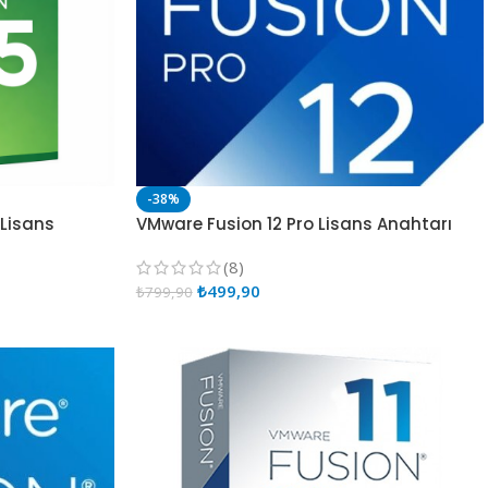
-38%
 Lisans
VMware Fusion 12 Pro Lisans Anahtarı
(8)
₺
499,90
₺
799,90