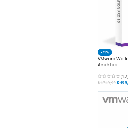
-71%
VMware Works
Anahtarı
(13
₺
499
₺
1.749,90