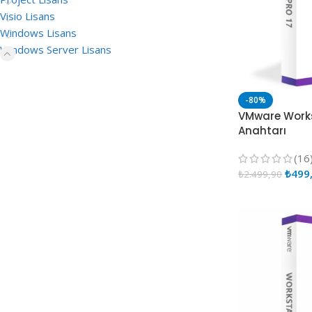
Visio Lisans
Windows Lisans
Windows Server Lisans
-80%
VMware Works
Anahtarı
(16
₺
499
₺
2.499,90