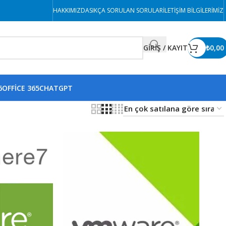
HAKKIMIZDA
SIKÇA SORULAN SORULAR
İLETIŞIM BILGILERIMIZ
GİRİŞ / KAYIT
₺
0,00
6
OFFICE 365
CHATGPT