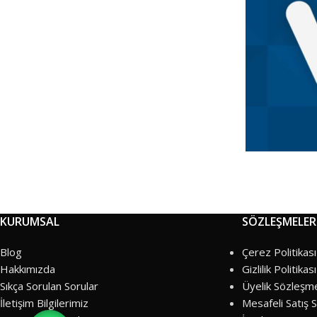
KURUMSAL
SÖZLEŞMELER
Blog
Çerez Politikası
Hakkımızda
Gizlilik Politikası
Sıkça Sorulan Sorular
Üyelik Sözleşm
İletişim Bilgilerimiz
Mesafeli Satış 