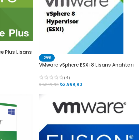
e Plus Lisans
-29%
VMware vSphere ESXi 8 Lisans Anahtarı
(4)
₺
2.999,90
₺
4.249,90