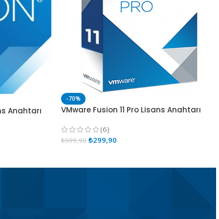
-70%
VMware Fusion 11 Pro Lisans Anahtarı
ns Anahtarı
(6)
₺
299,90
₺
999,90