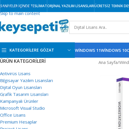
Skip to navigation
SANİYELER İÇİNDE TESLİMAT
ORJİNAL YAZILIM LİSANSLARI
ÜCRETSİZ TEKNİK DE
Skip to main content
KATEGORİLERE GÖZAT
WINDOWS 11
WINDOWS 10
O
ÜRÜN KATEGORILERI
Ana Sayfa
/
Wind
Windows 11
Antivirüs Lisans
Bilgisayar Yazılım Lisansları
Windows 10
Dijital Oyun Lisansları
Windows 8
Grafik Tasarım Lisansları
Windows 7
Kampanyalı Ürünler
Microsoft Visual Studio
Office Lisans
Premium Hesaplar
Project Lisans