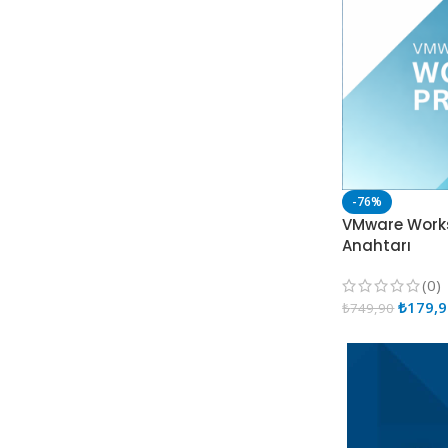
-76%
VMware Works
Anahtarı
(0)
₺
179,
₺
749,90