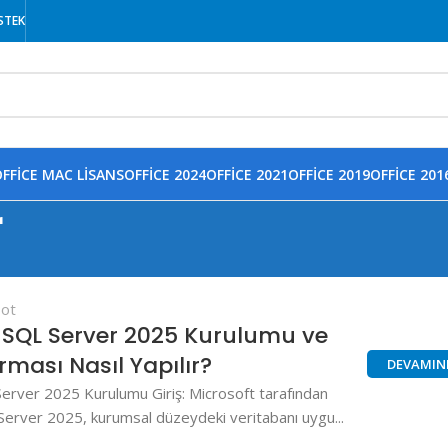
STEK
FFICE MAC LISANS
OFFICE 2024
OFFICE 2021
OFFICE 2019
OFFICE 201
r
oot
 SQL Server 2025 Kurulumu ve
rması Nasıl Yapılır?
DEVAMIN
erver 2025 Kurulumu Giriş: Microsoft tarafından
 Server 2025, kurumsal düzeydeki veritabanı uygu...