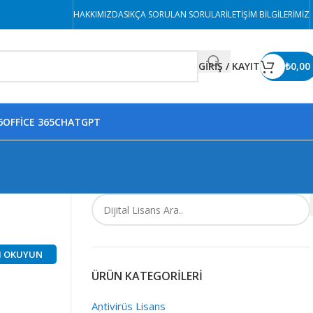
HAKKIMIZDA
SIKÇA SORULAN SORULAR
İLETIŞIM BILGILERIMIZ
GİRİŞ / KAYIT
₺
0,00
6
OFFICE 365
CHATGPT
I OKUYUN
ÜRÜN KATEGORILERI
Antivirüs Lisans