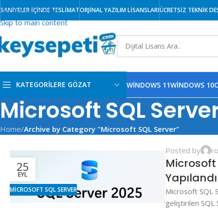
Skip to navigation
SANİYELER İÇİNDE TESLİMAT
ORJİNAL YAZILIM LİSANSLARI
ÜCRETSİZ TEKNİK DE
Skip to main content
KATEGORİLERE GÖZAT
WINDOWS 11
WINDOWS 10
O
Microsoft SQL Serve
Windows 11
Home
/
Archive by Category "Microsoft SQL Server"
Windows 10
Posted by
r
Windows 8
Microsoft
25
Windows 7
Yapılandı
EYL
MICROSOFT SQL SERVER
Microsoft SQL S
geliştirilen SQL