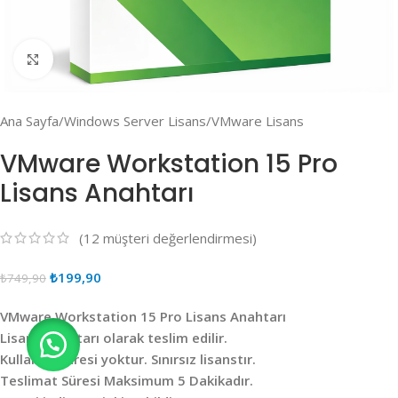
Click to enlarge
Ana Sayfa
/
Windows Server Lisans
/
VMware Lisans
VMware Workstation 15 Pro
Lisans Anahtarı
(
12
müşteri değerlendirmesi)
₺
199,90
₺
749,90
VMware Workstation 15 Pro Lisans Anahtarı
Lisans anahtarı olarak teslim edilir.
Kullanım süresi yoktur. Sınırsız lisanstır.
Teslimat Süresi Maksimum 5 Dakikadır.