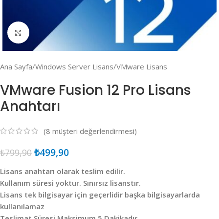
Click to enlarge
Ana Sayfa
/
Windows Server Lisans
/
VMware Lisans
VMware Fusion 12 Pro Lisans
Anahtarı
(
8
müşteri değerlendirmesi)
₺
499,90
₺
799,90
Lisans anahtarı olarak teslim edilir.
Kullanım süresi yoktur. Sınırsız lisanstır.
Lisans tek bilgisayar için geçerlidir başka bilgisayarlarda
kullanılamaz
Teslimat Süresi Maksimum 5 Dakikadır