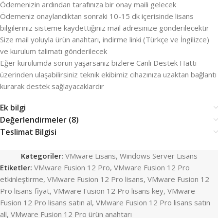
Ödemenizin ardından tarafınıza bir onay maili gelecek
Ödemeniz onaylandıktan sonraki 10-15 dk içerisinde lisans
bilgileriniz sisteme kaydettiğiniz mail adresinize gönderilecektir
Size mail yoluyla ürün anahtarı, indirme linki (Türkçe ve İngilizce)
ve kurulum talimatı gönderilecek
Eğer kurulumda sorun yaşarsanız bizlere Canlı Destek Hattı
üzerinden ulaşabilirsiniz teknik ekibimiz cihazınıza uzaktan bağlantı
kurarak destek sağlayacaklardır
Ek bilgi
Değerlendirmeler (8)
Teslimat Bilgisi
Kategoriler:
VMware Lisans
,
Windows Server Lisans
Etiketler:
VMware Fusion 12 Pro
,
VMware Fusion 12 Pro
etkinleştirme
,
VMware Fusion 12 Pro lisans
,
VMware Fusion 12
Pro lisans fiyat
,
VMware Fusion 12 Pro lisans key
,
VMware
Fusion 12 Pro lisans satın al
,
VMware Fusion 12 Pro lisans satın
all
,
VMware Fusion 12 Pro ürün anahtarı