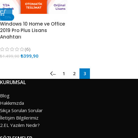
-73%
Windows 10 Home ve Office
2019 Pro Plus Lisans
Anahtarı
(6)
₺
399,90
₺
1.499,90
←
1
2
3
KURUMSAL
Blog
Hakkımızda
Sıkça Sorulan Sorular
İletişim Bilgilerimiz
2.EL Yazılım Nedir?