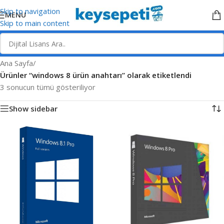
Skip to navigation
MENU
Skip to main content
Ana Sayfa
/
Ürünler “windows 8 ürün anahtarı” olarak etiketlendi
3 sonucun tümü gösteriliyor
Show sidebar