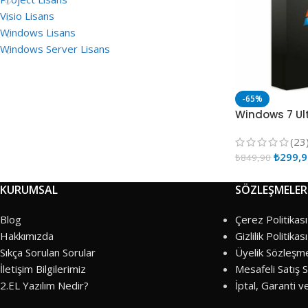
Visio Lisans
Windows Lisans
Windows Server Lisans
-65%
Windows 7 Ul
(23
₺
299,
₺
849,90
KURUMSAL
SÖZLEŞMELER
Blog
Çerez Politikası
Hakkımızda
Gizlilik Politikası
Sıkça Sorulan Sorular
Üyelik Sözleşm
İletişim Bilgilerimiz
Mesafeli Satış 
2.EL Yazılım Nedir?
İptal, Garanti v