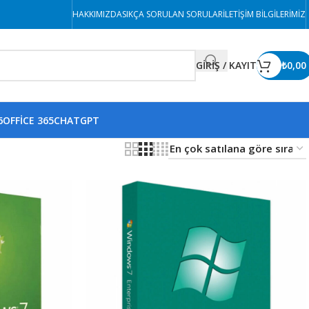
HAKKIMIZDA
SIKÇA SORULAN SORULAR
İLETIŞIM BILGILERIMIZ
GİRİŞ / KAYIT
₺
0,00
6
OFFICE 365
CHATGPT