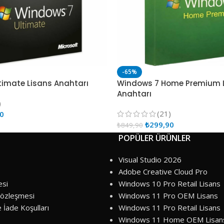
-65%
timate Lisans Anahtarı
Windows 7 Home Premium 
Anahtarı
)
(21)
90
₺
299,90
₺
849,90
POPÜLER ÜRÜNLER
Visual Studio 2026
Adobe Creative Cloud Pro
esi
Windows 10 Pro Retail Lisans
Sözleşmesi
Windows 11 Pro OEM Lisans
e İade Koşulları
Windows 11 Pro Retail Lisans
Windows 11 Home OEM Lisan