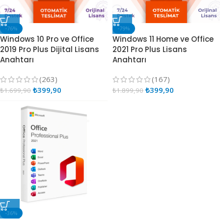
-76%
-79%
Windows 10 Pro ve Office
Windows 11 Home ve Office
2019 Pro Plus Dijital Lisans
2021 Pro Plus Lisans
Anahtarı
Anahtarı
(263)
(167)
₺
399,90
₺
399,90
₺
1.699,90
₺
1.899,90
-36%