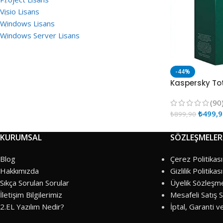
Visio Lisans
Windows Lisans
Windows Server Lisans
-44%
Kaspersky Tot
(90
₺
499,
₺
899,90
KURUMSAL
SÖZLEŞMELER
Blog
Çerez Politikası
Hakkımızda
Gizlilik Politikası
Sıkça Sorulan Sorular
Üyelik Sözleşm
İletişim Bilgilerimiz
Mesafeli Satış 
2.EL Yazılım Nedir?
İptal, Garanti v