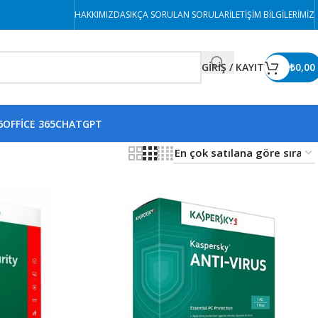
HAKKIMIZDA
SIKÇA SORULAN SORULAR
İLETIŞIM BILGILERIMIZ
GİRİŞ / KAYIT
₺
0,00
6
OFFICE 365
CHATGPT