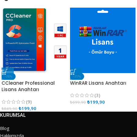
-76%
-71%
CCleaner Professional
WinRAR Lisans Anahtarı
Lisans Anahtarı
(3)
(9)
₺
199,90
₺
699,90
₺
199,90
₺
849,90
KURUMSAL
Blog
Hakkımızda